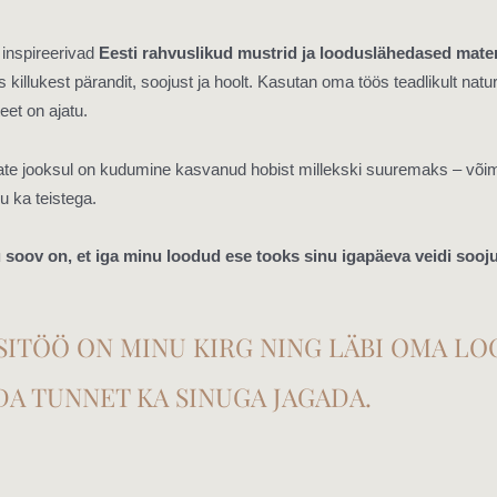
inspireerivad
Eesti rahvuslikud mustrid ja looduslähedased mater
 killukest pärandit, soojust ja hoolt. Kasutan oma töös teadlikult natur
teet on ajatu.
ate jooksul on kudumine kasvanud hobist millekski suuremaks – või
 ka teistega.
soov on, et iga minu loodud ese tooks sinu igapäeva veidi soojust,
SITÖÖ ON MINU KIRG NING LÄBI OMA L
DA TUNNET KA SINUGA JAGADA.