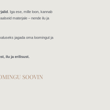
jalid
. Iga ese, mille loon, kannab
aalseid materjale – nende ilu ja
maluseks jagada oma loomingut ja
 ilu ja erilisust.
OOMINGU SOOVIN