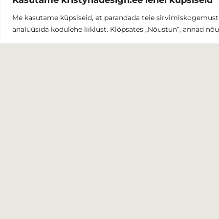
Me kasutame küpsiseid, et parandada teie sirvimiskogemust,
analüüsida kodulehe liiklust. Klõpsates „Nõustun“, annad nõ
Kristyna Design
F
I
a
n
c
s
COPYRIGHT © 2022 KRISTYNA DESIGN
e
t
b
a
o
g
o
r
k
a
-
m
f