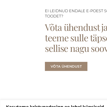
EI LEIDNUD ENDALE E-POEST S
TOODET?
Võta ühendust j
teeme sulle täps
sellise nagu soov
VÕTA ÜHENDUST
Kasutame kristynadesign.ee lehel küpsiseid