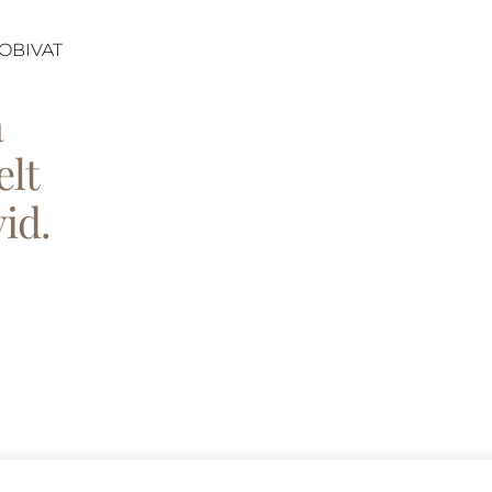
OBIVAT
a
elt
id.