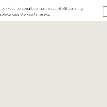
 pakkuda personaliseeritud reklaami või sisu ning
usoleku küpsiste kasutamiseks.
Telefoni nr:
+372 502 9824
E-post:
info@kristynadesi
SAADA SÕNUM