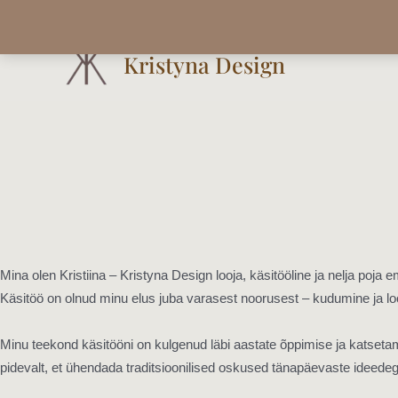
Skip
to
Kristyna Design
content
Mina olen Kristiina – Kristyna Design looja, käsitööline ja nelja poja 
Käsitöö on olnud minu elus juba varasest noorusest – kudumine ja lo
Minu teekond käsitööni on kulgenud läbi aastate õppimise ja katsetam
pidevalt, et ühendada traditsioonilised oskused tänapäevaste ideedeg