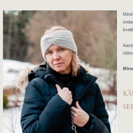
Mind 
endas
kvali
Aast
rõõmu
Minu 
KÄ
SE