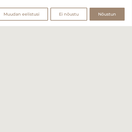
Muudan eelistusi
Ei nõustu
Nõustun
Makseviisid:
gn.ee