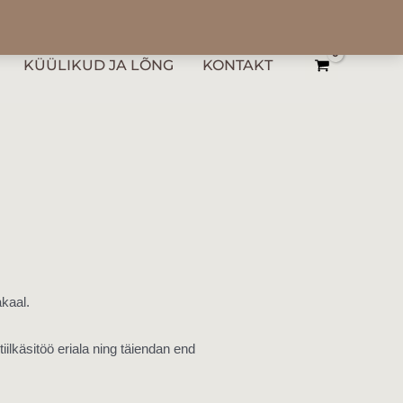
+372 502 9824
info@kristynadesign.ee
KÜÜLIKUD JA LÕNG
KONTAKT
kaal.
lkäsitöö eriala ning täiendan end