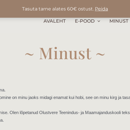
KristynaDesign
kristynakaskdesign
Tasuta tarne alates 60€ ostust.
Peida
AVALEHT
E-POOD
MINUST
~ Minust ~
ema.
omine on minu jaoks midagi enamat kui hobi, see on minu kirg ja tasa
ise. Olen lõpetanud Olustvere Teenindus- ja Maamajanduskooli tekstii
a.