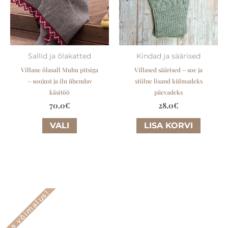
The
options
may
be
Sallid ja õlakatted
Kindad ja säärised
chosen
Villane õlasall Muhu pitsiga
Villased säärised – soe ja
on
– soojust ja ilu ühendav
stiilne lisand külmadeks
the
käsitöö
päevadeks
70.0
€
28.0
€
product
page
VALI
LISA KORVI
Hea võimalus!