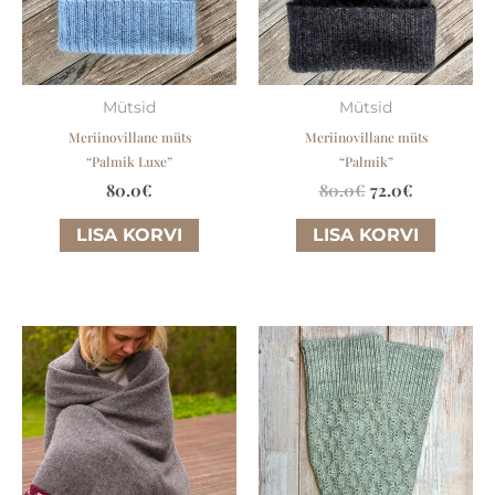
Mütsid
Mütsid
Meriinovillane müts
Meriinovillane müts
“Palmik Luxe”
“Palmik”
80.0
€
80.0
€
72.0
€
LISA KORVI
LISA KORVI
This
product
has
multiple
variants.