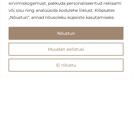
sirvimiskogemust, pakkuda personaliseeritud reklaami
või sisu ning analüüsida kodulehe liiklust. Klõpsates
„Nõustun“, annad nõusoleku küpsiste kasutamiseks.
Nõustun
Muudan eelistusi
Ei nõustu
Makseviisid: